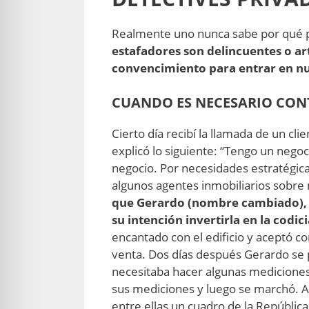
Realmente uno nunca sabe por qué pu
estafadores son delincuentes o arti
convencimiento para entrar en nue
CUANDO ES NECESARIO CON
Cierto día recibí la llamada de un cl
explicó lo siguiente: “Tengo un nego
negocio. Por necesidades estratégic
algunos agentes inmobiliarios sobre 
que Gerardo (nombre cambiado), u
su intención invertirla en la codic
encantado con el edificio y aceptó c
venta. Dos días después Gerardo se pr
necesitaba hacer algunas mediciones e
sus mediciones y luego se marchó. Al
entre ellas un cuadro de la Repúblic