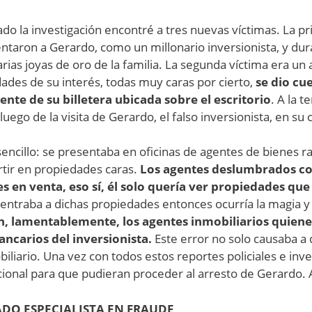
do la investigación encontré a tres nuevas víctimas. La p
entaron a Gerardo, como un millonario inversionista, y dura
ias joyas de oro de la familia. La segunda víctima era un
ades de su interés, todas muy caras por cierto,
se dio cu
te de su billetera ubicada sobre el escritorio
. A la 
uego de la visita de Gerardo, el falso inversionista, en su 
encillo: se presentaba en oficinas de agentes de bienes r
rtir en propiedades caras.
Los agentes deslumbrados co
 en venta, eso sí, él solo quería ver propiedades que
entraba a dichas propiedades entonces ocurría la magia 
on, lamentablemente, los agentes inmobiliarios quiene
ncarios del inversionista.
Este error no solo causaba a 
iliario. Una vez con todos estos reportes policiales e in
dicional para que pudieran proceder al arresto de Gerardo
ADO ESPECIALISTA EN FRAUDE