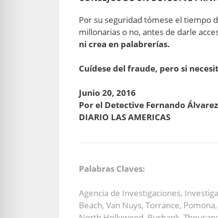
Por su seguridad tómese el tiempo de
millonarias o no, antes de darle acc
ni crea en palabrerías.
.
Cuídese del fraude, pero si neces
.
Junio 20, 2016
Por el Detective Fernando Álvarez
DIARIO LAS AMERICAS
Palabras Claves:
Agencia de Investigaciones, Investig
Beach, Van Nuys, Torrance, Pomona, S
North Hollywood, Burbank, Thousand 