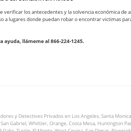
 verificar los antecedentes y la solvencia económica de a
eso a lugares donde puedan robar o encontrar victimas par
ita ayuda, llámeme al 866-224-1245.
adores y Detectives Privados en Los Angeles, Santa Monic
an Gabriel, Whittier, Orange, Costa Mesa, Huntington Par
Oaks, Tustin, El Monte, West Covina, San Dimas, Riversid