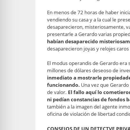
.
En menos de 72 horas de haber inicia
vendiendo su casa y a la cual le pres
desaparecieron, misteriosamente, var
presentarle a Gerardo varias propied
habían desaparecido misteriosamen
desaparecieron joyas y relojes caros l
.
El modus operandis de Gerardo era s
millones de dólares deseoso de inve
inmediato a mostrarle propiedades
funcionando.
Una vez que Gerardo 
de valor.
El fallo aquí lo cometier
ni pedían constancias de fondos ba
también a la imagen del agente inmob
oficina de violación de libertad con
CONSEJOS DE UN DETECTVE PRIV