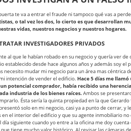
erta te va a entrar el fraude ni tampoco qué vas a perde
stas, o tal vez los dos, lo cierto es que desarrollan m
stras vidas, nuestros negocios y nuestros hogares.
TRATAR INVESTIGADORES PRIVADOS
iente al que le habían robado en su negocio y quería ver d
cio establecido desde hace algunos años y además soy el pr
as necesito mudar mi negocio para un área mas céntrica de
mi intención de vender el edificio.
Hace 5 días me llamó 
n potencial comprador, había recibido una herencia 
iada industria de los bienes raíces.
Ambos se presentaro
omprarlo. Ésta sería la quinta propiedad en la que Gerardo
esentó solo en mi negocio, casi ya a punto de cerrar, y le
n el interior del edificio y que su agente inmobiliario no
 día siguiente cuando yo entre a la oficina me doy cuenta
a que tiene mucho valor histórico. Al revisar las cámaras