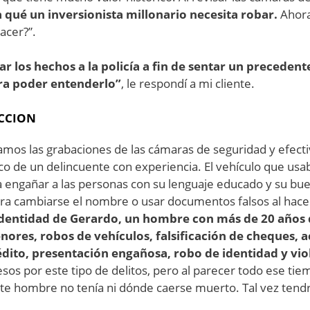
 qué un inversionista millonario necesita robar.
Ahora
acer?”.
r los hechos a la policía a fin de sentar un precede
ara poder entenderlo”
, le respondí a mi cliente.
ACCION
samos las grabaciones de las cámaras de seguridad y efect
ico de un delincuente con experiencia. El vehículo que usa
engañar a las personas con su lenguaje educado y su bue
ra cambiarse el nombre o usar documentos falsos al hace
dentidad de Gerardo, un hombre con más de 20 años de
res, robos de vehículos, falsificación de cheques, a
édito, presentación engañosa, robo de identidad y vio
os por este tipo de delitos, pero al parecer todo ese tiem
este hombre no tenía ni dónde caerse muerto. Tal vez tendr