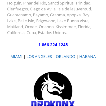
Holguin, Pinar del Rio, Sancti Spiritus, Trinidad,
Cienfuegos, Ciego de Avila, Isla de la Juventud,
Guantanamo, Bayamo, Granma, Apopka, Bay
Lake, Belle Isle, Edgewood, Lake Buena Vista,
Maitland, Ocoee, Orlando, Kissimmee, Florida,
California, Cuba, Estados Unidos.
1-866-224-1245
MIAMI
|
LOS ANGELES
|
ORLANDO
|
HABANA