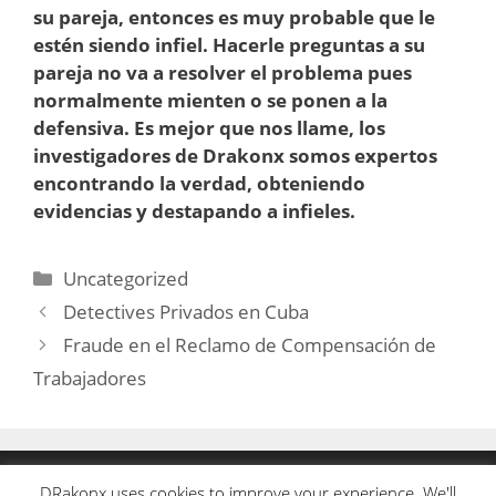
su pareja, entonces es muy probable que le
estén siendo infiel. Hacerle preguntas a su
pareja no va a resolver el problema pues
normalmente mienten o se ponen a la
defensiva. Es mejor que nos llame, los
investigadores de Drakonx somos expertos
encontrando la verdad, obteniendo
evidencias y destapando a infieles.
Categorías
Uncategorized
Detectives Privados en Cuba
Fraude en el Reclamo de Compensación de
Trabajadores
INFO@DRAKONX.COM
DRakonx uses cookies to improve your experience. We'll